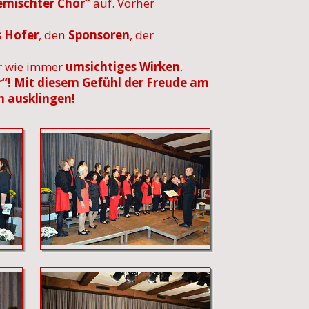
Gemischter Chor“
auf. Vorher
 Hofer
, den
Sponsoren
, der
hr wie immer
umsichtiges Wirken
.
ir“! Mit diesem Gefühl der Freude am
 ausklingen!