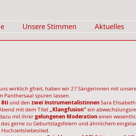
e
Unsere Stimmen
Aktuelles
uns wirklich gfreit, haben wir 27 Sängerinnen mit unser
m Panthersaal spüren lassen.
 8ti
und den
zwei Instrumentalistinnen
Sara Elisabet
Abend mit dem Titel
„Klangfusion“
ein abwechslungsre
 dazu mit ihrer
gelungenen Moderation
einen wesentlic
, das gerne zu Geburtstagsfeiern und ähnlichem eingela
ochzeitsliebeslied.