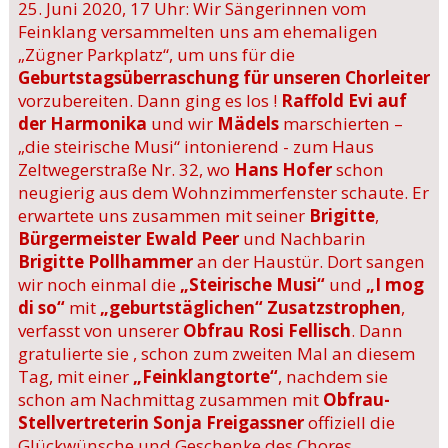
25. Juni 2020, 17 Uhr: Wir Sängerinnen vom
Feinklang versammelten uns am ehemaligen
„Zügner Parkplatz“, um uns für die
Geburtstagsüberraschung für unseren Chorleiter
vorzubereiten. Dann ging es los !
Raffold Evi auf
der Harmonika
und wir
Mädels
marschierten –
„die steirische Musi“ intonierend - zum Haus
Zeltwegerstraße Nr. 32, wo
Hans Hofer
schon
neugierig aus dem Wohnzimmerfenster schaute. Er
erwartete uns zusammen mit seiner
Brigitte
,
Bürgermeister Ewald Peer
und Nachbarin
Brigitte
Pollhammer
an der Haustür. Dort sangen
wir noch einmal die
„Steirische Musi“
und
„I mog
di so“
mit
„geburtstäglichen“ Zusatzstrophen
,
verfasst von unserer
Obfrau Rosi Fellisch
. Dann
gratulierte sie , schon zum zweiten Mal an diesem
Tag, mit einer
„Feinklangtorte“
, nachdem sie
schon am Nachmittag zusammen mit
Obfrau-
Stellvertreterin Sonja Freigassner
offiziell die
Glückwünsche und Geschenke des Chores